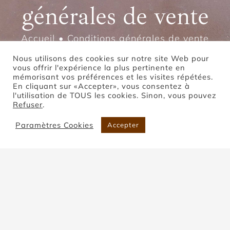
générales de vente
Accueil
Conditions générales de vente
Nous utilisons des cookies sur notre site Web pour
vous offrir l'expérience la plus pertinente en
mémorisant vos préférences et les visites répétées.
En cliquant sur «Accepter», vous consentez à
l'utilisation de TOUS les cookies. Sinon, vous pouvez
Refuser
.
Conditions générales de vente
Paramètres Cookies
Accepter
C.G.V Pour Animastèle, une marque du Chêne
Vert,
ARTICLE 1 – APPLICATION ET OPPOSABILITE
DES CONDITIONS GENERALES DE VENTE
(C.G.V.) ;