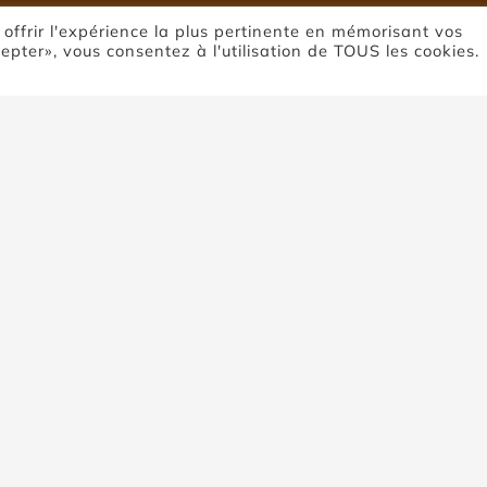
 offrir l'expérience la plus pertinente en mémorisant vos
cepter», vous consentez à l'utilisation de TOUS les cookies.
ierre de Coupi
Accueil
Pierre de Coupiac
vure sur pierre de Coupiac