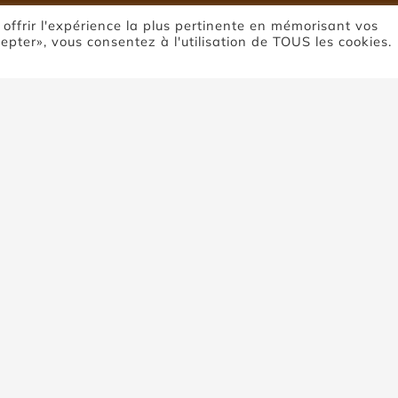
 offrir l'expérience la plus pertinente en mémorisant vos
cepter», vous consentez à l'utilisation de TOUS les cookies.
ierre de Coupi
Accueil
Pierre de Coupiac
vure sur pierre de Coupiac